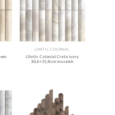
L'ANTIC COLONIAL
ream
L’Antic Colonial Creta ivory
k
30,6×31,8cm mozaïek