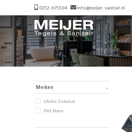
0252-675504
info@meijer-sanitair.nl
Merken
L'Antic Colonial
Piet Boon