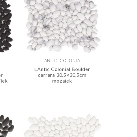
L'ANTIC COLONIAL
L’Antic Colonial Boulder
er
carrara 30,5×30,5cm
ïek
mozaïek