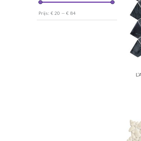
Prijs:
€ 20
—
€ 84
L’