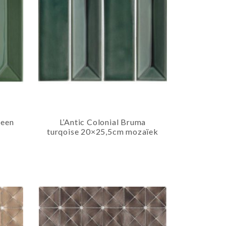
reen
L’Antic Colonial Bruma
turqoise 20×25,5cm mozaïek