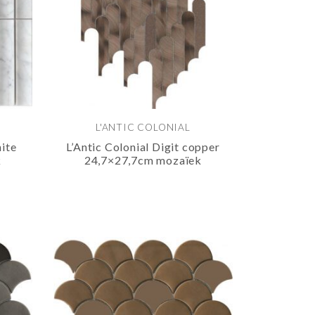
L'ANTIC COLONIAL
hite
L’Antic Colonial Digit copper
k
24,7×27,7cm mozaïek