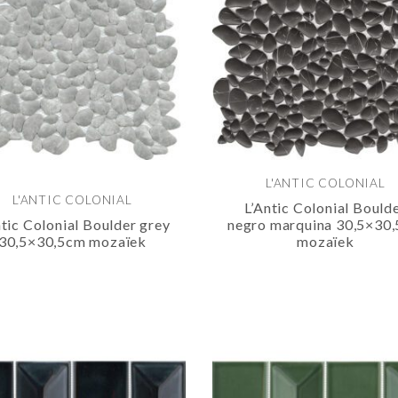
L'ANTIC COLONIAL
L'ANTIC COLONIAL
L’Antic Colonial Bould
ntic Colonial Boulder grey
negro marquina 30,5×30
30,5×30,5cm mozaïek
mozaïek