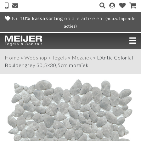
Nu
10% kassakorting
op alle artikelen!
(m.u.v. lopende
acties)
Home
»
Webshop
»
Tegels
»
Mozaïek
»
L’Antic Colonial
Boulder grey 30,5×30,5cm mozaïek