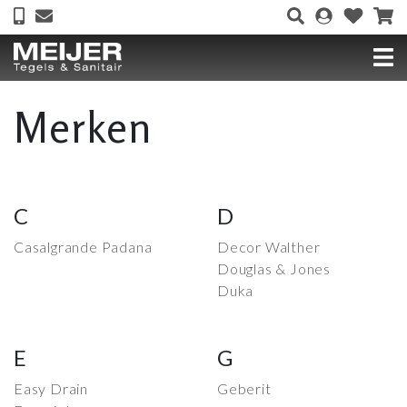
Merken
C
D
Casalgrande Padana
Decor Walther
Douglas & Jones
Duka
E
G
Easy Drain
Geberit