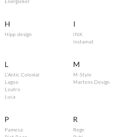
Energieker
H
I
Hipp design
INK
Instamat
L
M
L'Antic Colonial
M-Style
Lagoo
Martens Design
Loutro
Luca
P
R
Pamesa
Regn
Piet Boon
Rubi