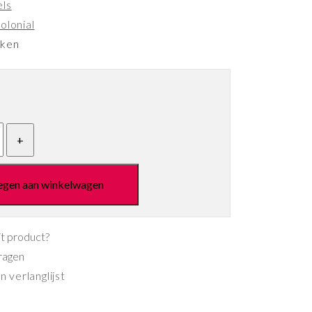
els
olonial
eken
egen aan winkelwagen
it product?
ragen
 verlanglijst