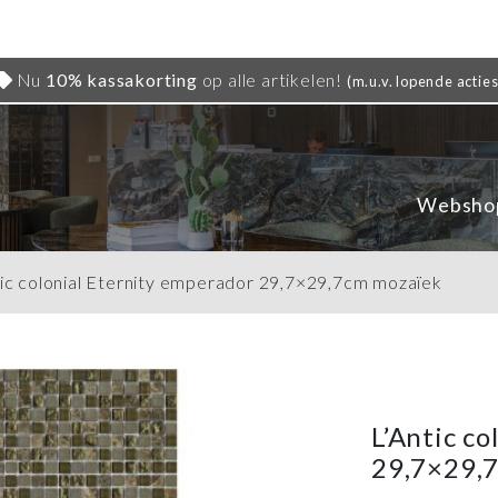
Nu
10% kassakorting
op alle artikelen!
(m.u.v. lopende acties
Websho
tic colonial Eternity emperador 29,7×29,7cm mozaïek
L’Antic c
29,7×29,