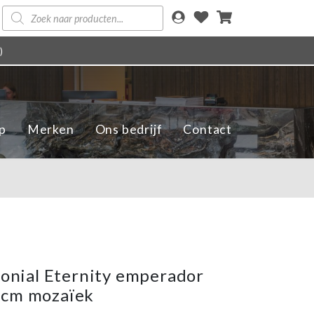
Producten
zoeken
)
p
Merken
Ons bedrijf
Contact
olonial Eternity emperador
7cm mozaïek