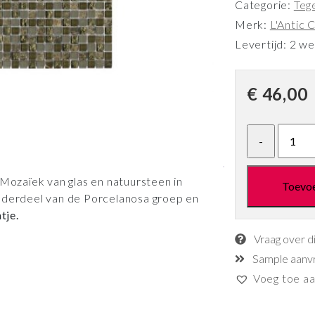
Categorie:
Teg
Merk:
L'Antic C
Levertijd: 2 w
€
46,00
Mozaïek van glas en natuursteen in
Toevo
s onderdeel van de Porcelanosa groep en
tje.
Vraag over d
Sample aanv
Voeg toe aan