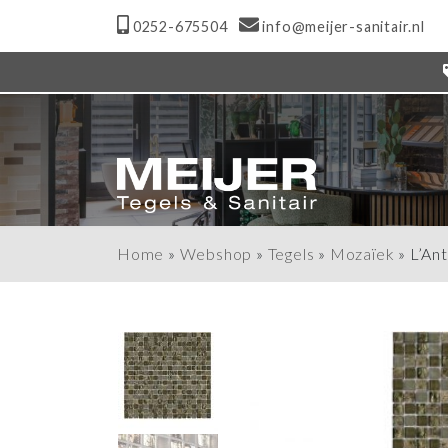
0252-675504
info@meijer-sanitair.nl
Home
»
Webshop
»
Tegels
»
Mozaïek
»
L’An