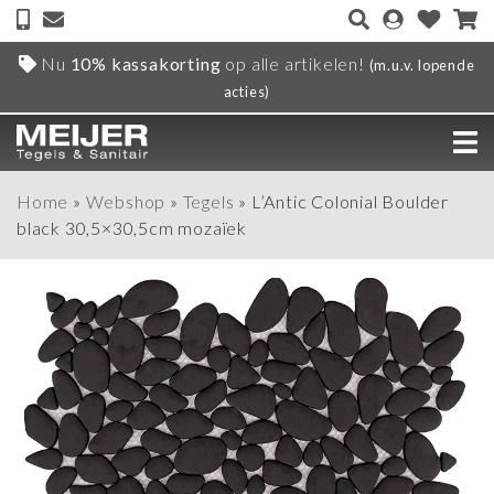
Nu
10% kassakorting
op alle artikelen!
(m.u.v. lopende
acties)
Home
»
Webshop
»
Tegels
»
L’Antic Colonial Boulder
black 30,5×30,5cm mozaïek