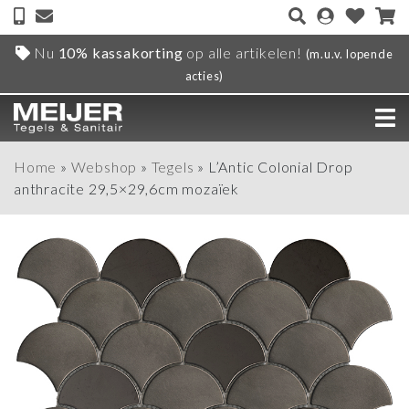
Nu
10% kassakorting
op alle artikelen!
(m.u.v. lopende
acties)
Home
»
Webshop
»
Tegels
»
L’Antic Colonial Drop
anthracite 29,5×29,6cm mozaïek