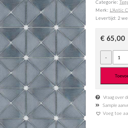
Categorie:
Teg
Merk:
L'Antic C
Levertijd: 2 w
€
65,00
Toevo
Vraag over d
Sample aanv
Voeg toe aan