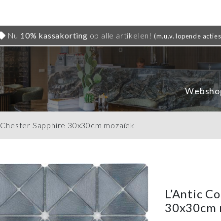
Nu
10% kassakorting
op alle artikelen!
(m.u.v. lopende acties
Websho
al Chester Sapphire 30x30cm mozaïek
L’Antic C
30x30cm 