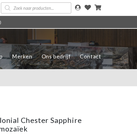
Producten
zoeken
)
p
Merken
Ons bedrijf
Contact
olonial Chester Sapphire
mozaïek