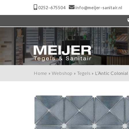
0252-675504
info@meijer-sanitair.nl
Home
»
Webshop
»
Tegels
»
L’Antic Coloni