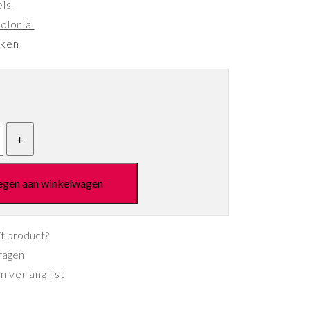
els
olonial
eken
egen aan winkelwagen
it product?
ragen
 verlanglijst