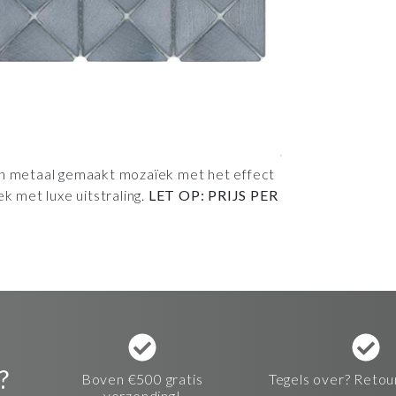
an metaal gemaakt mozaïek met het effect
k met luxe uitstraling.
LET OP: PRIJS PER
?
Boven €500 gratis
Tegels over? Retou
verzending!