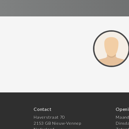
Contact
Openi
Haverstraat 70
Maanda
2153 GB Nieuw-Vennep
Dinsda