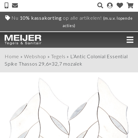
Nu
10% kassakorting
op alle artikelen!
(m.u.v. lopende
acties)
Home
»
Webshop
»
Tegels
»
L’Antic Colonial Essential
Spike Thassos 29,6×32,7 mozaïek