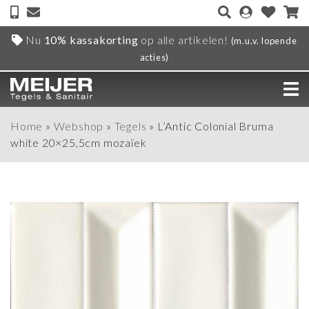
Nu
10% kassakorting
op alle artikelen!
(m.u.v. lopende
acties)
Home
»
Webshop
»
Tegels
»
L’Antic Colonial Bruma
white 20×25,5cm mozaïek