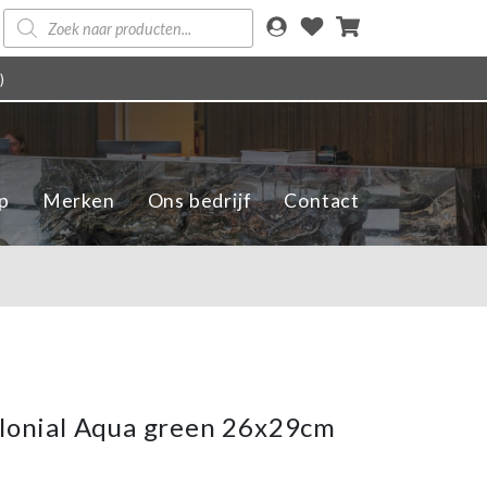
Producten
zoeken
)
p
Merken
Ons bedrijf
Contact
olonial Aqua green 26x29cm