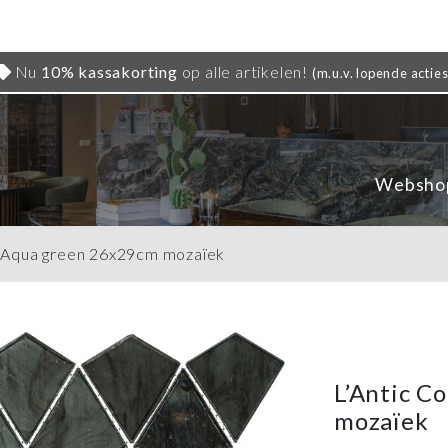
Nu
10% kassakorting
op alle artikelen!
(m.u.v. lopende acties
Websho
al Aqua green 26x29cm mozaïek
L’Antic C
mozaïek