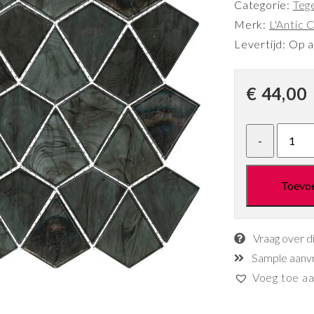
Categorie:
Teg
Merk:
L'Antic C
Levertijd: Op 
€
44,00
Toevo
Vraag over d
Sample aanv
Voeg toe aan