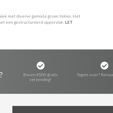
aïek met diverse gemixte groen tinten. Het
met een gestructureerd oppervlak.
LET
?
Boven €500 gratis
Tegels over? Retou
verzending!