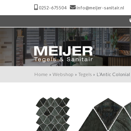
0252-675504
info@meijer-sanitair.nl
Home
»
Webshop
»
Tegels
»
L’Antic Coloni