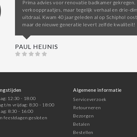
Prima advies voor renovatie badkamer gekregen.
verkooppraatjes, maar tegelijk verhaal en drie-di
uitdraai. Kwam 40 jaar geleden al op Schiphol oost 
maar de nieuwe generatie levert zelfde kwaliteit!
PAUL HEIJNIS
ngstijden
Algemene informatie
g: 12:30 - 18:00
Serviceverzoek
g t/m vrijdag: 8:30 - 18:00
Retourneren
ag: 8:30 - 16:00
Bezorgen
n feestdagen gesloten
Betalen
Bestellen