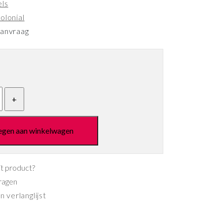
els
olonial
aanvraag
egen aan winkelwagen
it product?
ragen
 verlanglijst