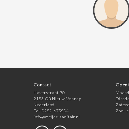
Contact
Openi
Haverstraat 70
Maanda
2153 GB Nieuw-Vennep
Dinsda
Nederland
Zaterd
Tel: 0252-675504
Zon- e
info@meijer-sanitair.nl