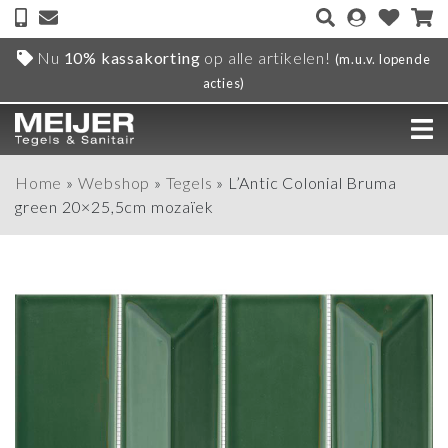
Nu
10% kassakorting
op alle artikelen!
(m.u.v. lopende
acties)
Home
»
Webshop
»
Tegels
»
L’Antic Colonial Bruma
green 20×25,5cm mozaïek