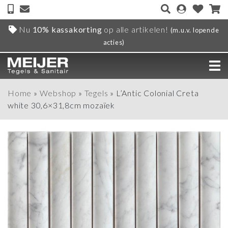
Nu
10% kassakorting
op alle artikelen!
(m.u.v. lopende
acties)
Home
»
Webshop
»
Tegels
»
L’Antic Colonial Creta
white 30,6×31,8cm mozaïek