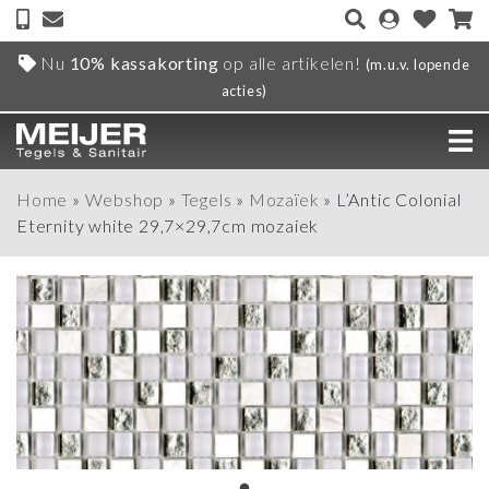
Nu
10% kassakorting
op alle artikelen!
(m.u.v. lopende
acties)
Home
»
Webshop
»
Tegels
»
Mozaïek
»
L’Antic Colonial
Eternity white 29,7×29,7cm mozaiek