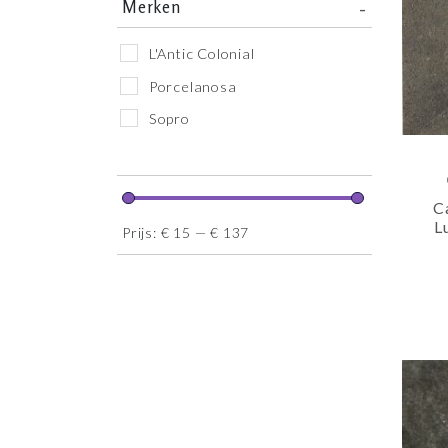
Merken
L'Antic Colonial
Porcelanosa
Sopro
C
L
Prijs:
€ 15
—
€ 137