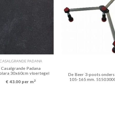
CASALGRANDE PADANA
Casalgrande Padana
olara 30x60cm vloertegel
De Beer 3-poots onders
105-165 mm. 5150300
2
€ 43.00 per m