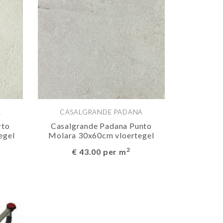
A
CASALGRANDE PADANA
rto
Casalgrande Padana Punto
egel
Molara 30x60cm vloertegel
2
€ 43.00 per m