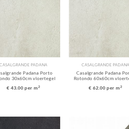
CASALGRANDE PADANA
CASALGRANDE PADAN
salgrande Padana Porto
Casalgrande Padana Po
ondo 30x60cm vloertegel
Rotondo 60x60cm vloert
2
2
€ 43.00 per m
€ 62.00 per m