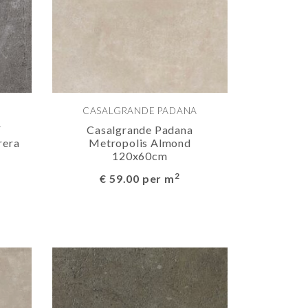
CASALGRANDE PADANA
A
Casalgrande Padana
rera
Metropolis Almond
120x60cm
2
€ 59.00 per m