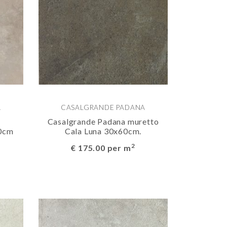
A
CASALGRANDE PADANA
Casalgrande Padana muretto
90cm
Cala Luna 30x60cm.
2
€ 175.00 per m