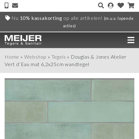
Nu
10% kassakorting
op alle artikelen!
(m.u.v. lopende
acties)
Home
»
Webshop
»
Tegels
»
Douglas & Jones Atelier
Vert d’Eau mat 6,2x25cm wandtegel