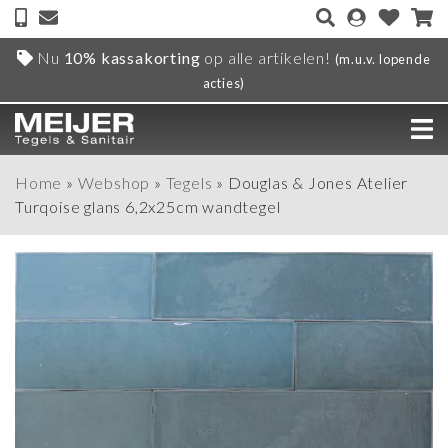
Nu
10% kassakorting
op alle artikelen!
(m.u.v. lopende
acties)
Home
»
Webshop
»
Tegels
»
Douglas & Jones Atelier
Turqoise glans 6,2x25cm wandtegel