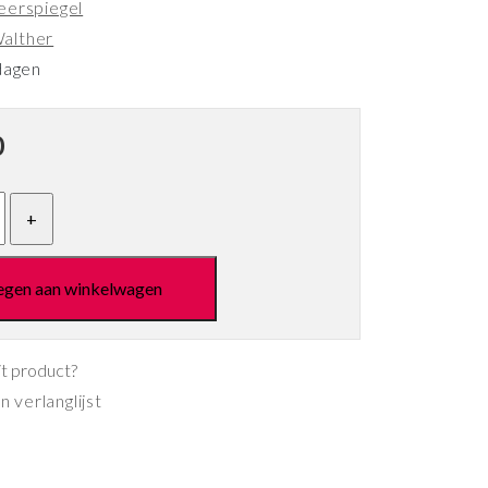
eerspiegel
alther
dagen
0
egen aan winkelwagen
it product?
 verlanglijst