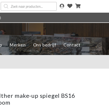
Producten
zoeken
)
p
Merken
Ons bedrijf
Contact
ther make-up spiegel BS16
room