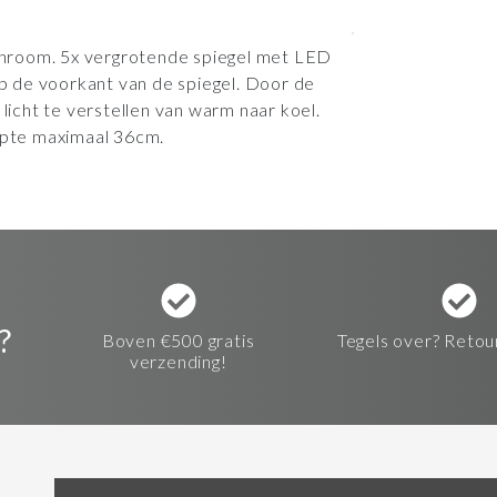
hroom. 5x vergrotende spiegel met LED
op de voorkant van de spiegel. Door de
 licht te verstellen van warm naar koel.
iepte maximaal 36cm.
?
Boven €500 gratis
Tegels over? Retou
verzending!