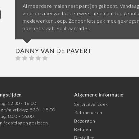
Al meerdere malen rest partijen gekocht. Vandaag
voor ons nieuwe huis en weer helemaal top gehol
medewerker Joop. Zonder iets pak mee gekregen 
hoe het staat. Echt aanrader.
DANNY VAN DE PAVERT
ngstijden
Algemene informatie
g: 12:30 - 18:00
Serviceverzoek
g t/m vrijdag: 8:30 - 18:00
Retourneren
ag: 8:30 - 16:00
Bezorgen
n feestdagen gesloten
Betalen
Bestellen