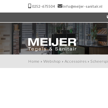
0252-675504
info@meijer-sanitair.nl
Home
»
Webshop
»
Accessoires
»
Scheersp