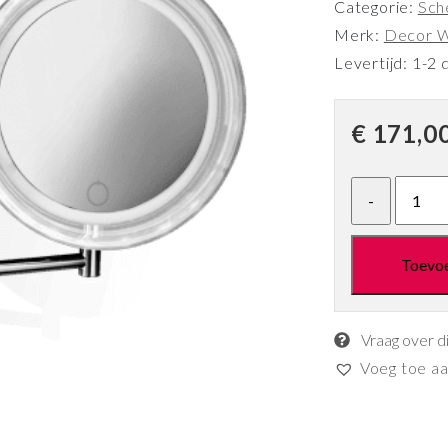
Categorie:
Sch
Merk:
Decor W
Levertijd: 1-2 
€
171,0
Toevo
Vraag over d
Voeg toe aan