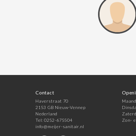
Contact
Openi
Haverstraat 70
Maanda
2153 GB Nieuw-Vennep
Dinsda
Nederland
Zaterd
Tel: 0252-675504
Zon- e
info@meijer-sanitair.nl