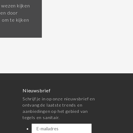
 wezen kijken
pen door
om te kijken
Nieuwsbrief
Schrijf je in op onze nieuwsbrief en
ontvang de laatste trends en
aanbiedingen op het gebied van
tegels en sanitair.