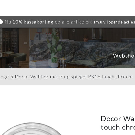
Nu
10% kassakorting
op alle artikelen!
(m.u.v. lopende acties
Websho
iegel
»
Decor Walther make-up spiegel BS16 touch chroom
Decor Wal
touch ch