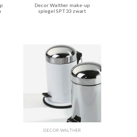
up
Decor Walther make-up
m
spiegel SPT33 zwart
DECOR WALTHER