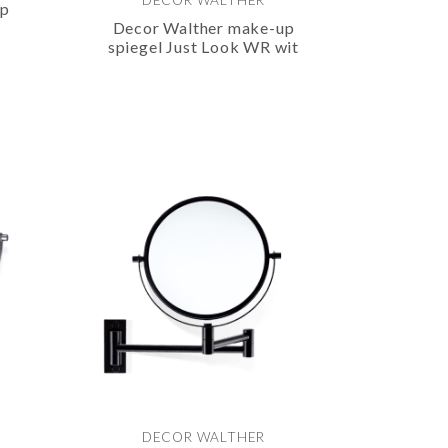
DECOR WALTHER
up
Decor Walther make-up
spiegel Just Look WR wit
DECOR WALTHER