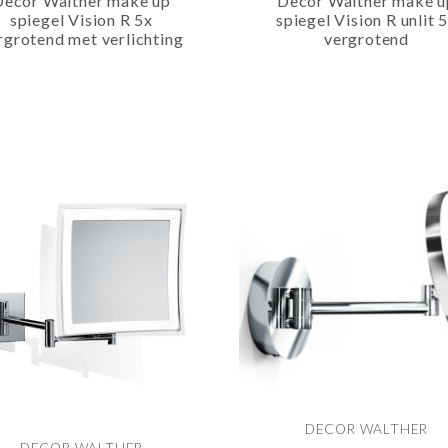
Decor Walther make up
Decor Walther make u
spiegel Vision R 5x
spiegel Vision R unlit 
rgrotend met verlichting
vergrotend
DECOR WALTHER