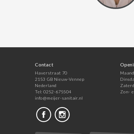
Contact
Openi
Haverstraat 70
Maanda
2153 GB Nieuw-Vennep
Dinsda
Nederland
Zaterd
Tel: 0252-675504
Zon- e
info@meijer-sanitair.nl