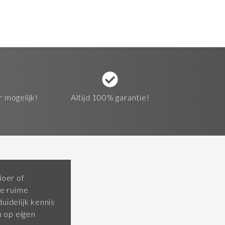
r mogelijk!
Altijd 100% garantie!
loer of
e ruime
uidelijk kennis
 op eigen