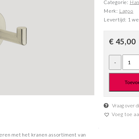
Categorie:
Han
Merk:
Lagoo
Levertijd: 1 w
€
45,00
Toevo
Vraag over d
Voeg toe aan
neren met het kranen assortiment van