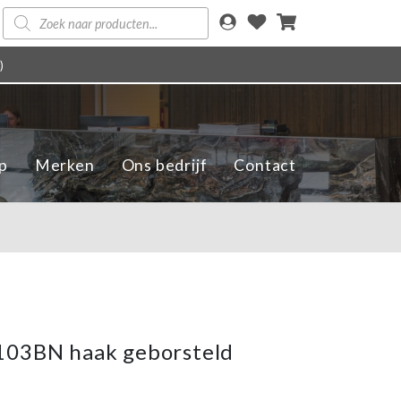
Producten
zoeken
)
p
Merken
Ons bedrijf
Contact
103BN haak geborsteld