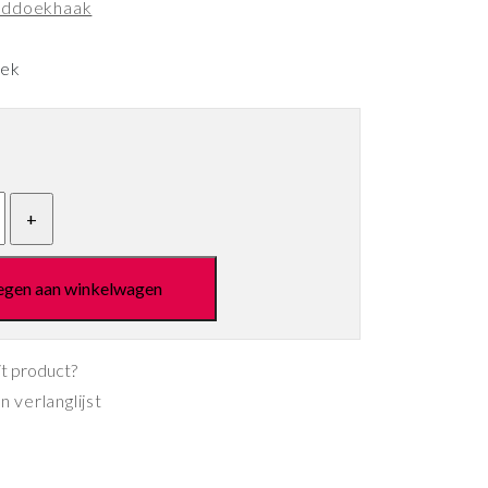
ddoekhaak
eek
egen aan winkelwagen
it product?
 verlanglijst