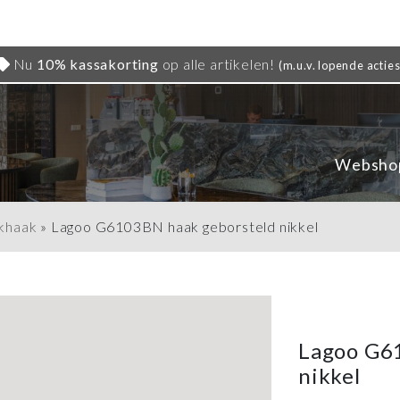
Nu
10% kassakorting
op alle artikelen!
(m.u.v. lopende acties
Websho
khaak
»
Lagoo G6103BN haak geborsteld nikkel
Lagoo G6
nikkel