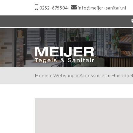
0252-675504
info@meijer-sanitair.nl
Home
»
Webshop
»
Accessoires
»
Handdoe