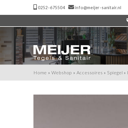
0252-675504
info@meijer-sanitair.nl
Home
»
Webshop
»
Accessoires
»
Spiegel
»