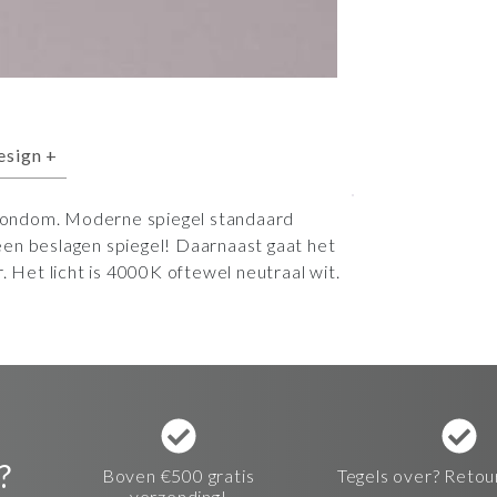
esign
+
rondom. Moderne spiegel standaard
en beslagen spiegel! Daarnaast gaat het
. Het licht is 4000K oftewel neutraal wit.
?
Boven €500 gratis
Tegels over? Retou
verzending!