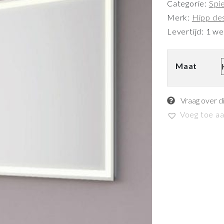
Categorie:
Spi
Merk:
Hipp de
Levertijd: 1 w
Maat
Vraag over d
Voeg toe aan