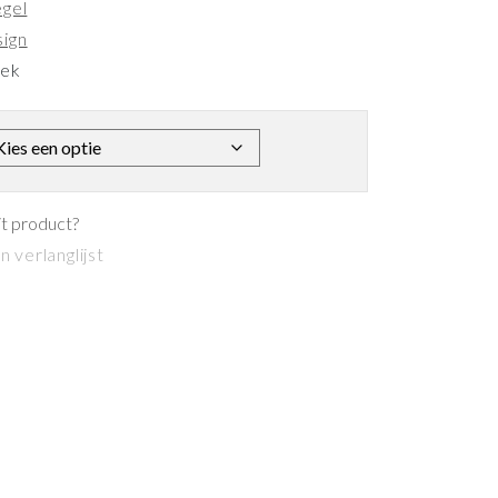
egel
sign
eek
it product?
 verlanglijst