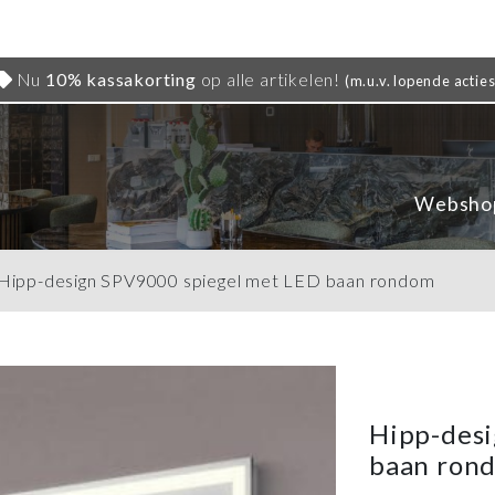
Nu
10% kassakorting
op alle artikelen!
(m.u.v. lopende acties
Websho
Hipp-design SPV9000 spiegel met LED baan rondom
Hipp-desi
baan ron