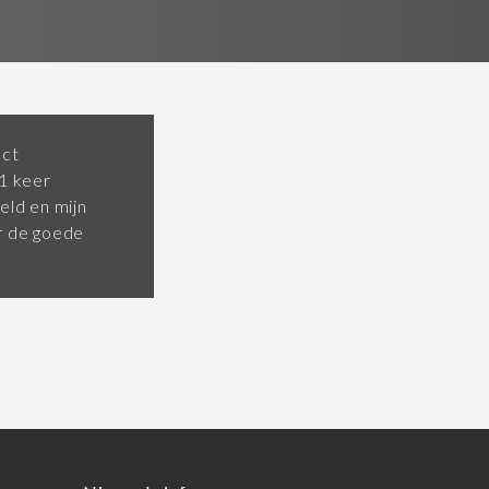
ect
 1 keer
eld en mijn
or de goede