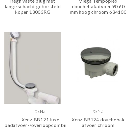
Regn vaste plug met
Viega Tempoplex
lange schacht geborsteld
douchebakafvoer 90 60
koper 13003RG
mm hoog chroom 634100
XENZ
XENZ
Xenz BB121 luxe
Xenz BB124 douchebak
badafvoer-/overloopcombinatie
afvoer chroom