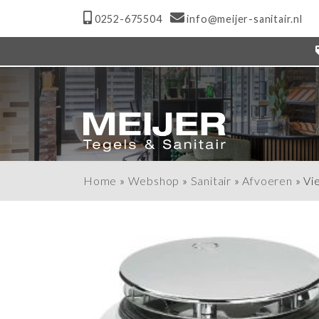
0252-675504
info@meijer-sanitair.nl
Home
»
Webshop
»
Sanitair
»
Afvoeren
»
Vi