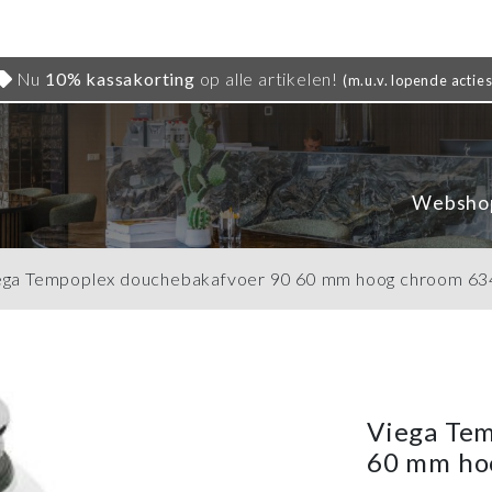
Nu
10% kassakorting
op alle artikelen!
(m.u.v. lopende acties
Websho
ega Tempoplex douchebakafvoer 90 60 mm hoog chroom 6
Viega Te
60 mm ho