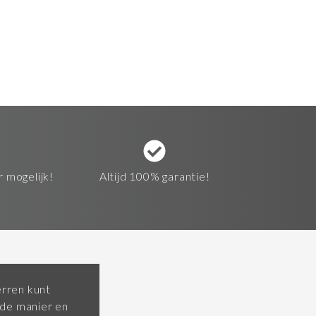
r mogelijk!
Altijd 100% garantie!
erren kunt
 de manier en