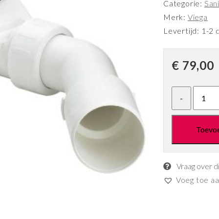
Categorie:
Sani
Merk:
Viega
Levertijd: 1-2 
€
79,00
Toevo
Vraag over d
Voeg toe aan