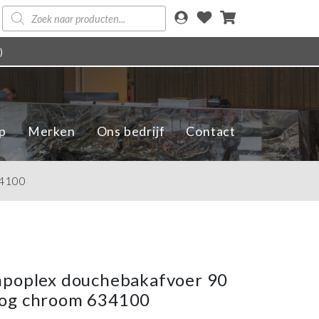
Producten
zoeken
)
p
Merken
Ons bedrijf
Contact
34100
mpoplex douchebakafvoer 90
og chroom 634100