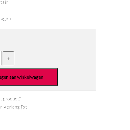
tair
dagen
egen aan winkelwagen
it product?
 verlanglijst