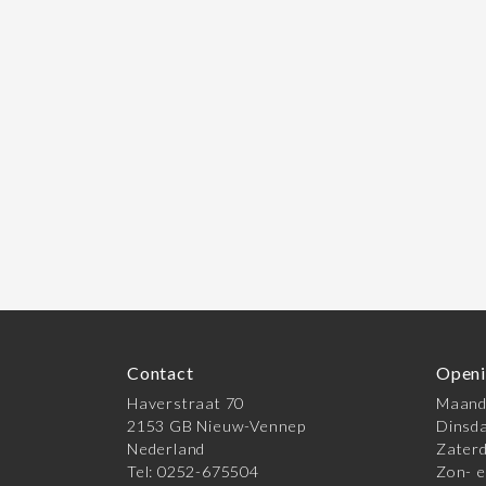
Contact
Openi
Haverstraat 70
Maanda
2153 GB Nieuw-Vennep
Dinsda
Nederland
Zaterd
Tel: 0252-675504
Zon- e