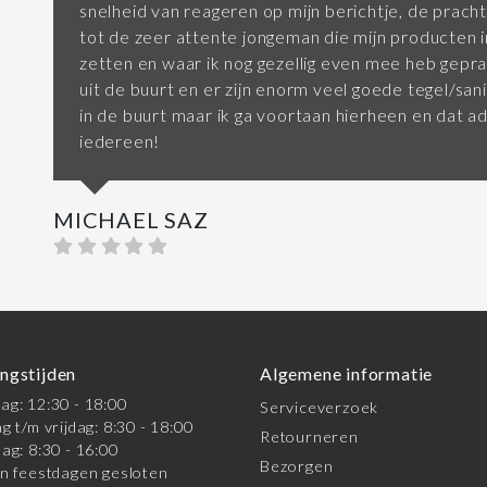
snelheid van reageren op mijn berichtje, de prac
tot de zeer attente jongeman die mijn producten i
zetten en waar ik nog gezellig even mee heb gepraa
uit de buurt en er zijn enorm veel goede tegel/sani
in de buurt maar ik ga voortaan hierheen en dat ad
iedereen!
MICHAEL SAZ
ngstijden
Algemene informatie
g: 12:30 - 18:00
Serviceverzoek
g t/m vrijdag: 8:30 - 18:00
Retourneren
ag: 8:30 - 16:00
Bezorgen
n feestdagen gesloten