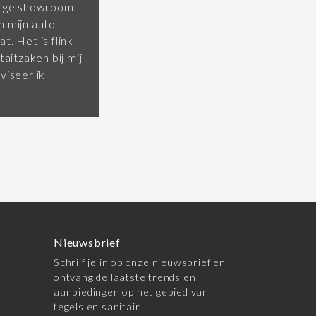
htige showroom
n mijn auto
t. Het is flink
taitzaken bij mij
viseer ik
Nieuwsbrief
Schrijf je in op onze nieuwsbrief en
ontvang de laatste trends en
aanbiedingen op het gebied van
tegels en sanitair.