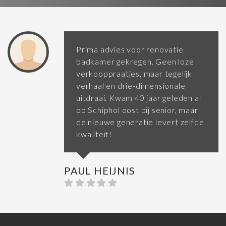
Prima advies voor renovatie
badkamer gekregen. Geen loze
verkooppraatjes, maar tegelijk
verhaal en drie-dimensionale
uitdraai. Kwam 40 jaar geleden al
op Schiphol oost bij senior, maar
de nieuwe generatie levert zelfde
kwaliteit!
PAUL HEIJNIS