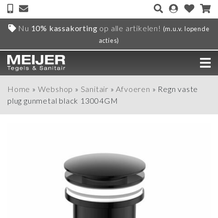
Nu
10% kassakorting
op alle artikelen!
(m.u.v. lopende
acties)
Home
»
Webshop
»
Sanitair
»
Afvoeren
»
Regn vaste
plug gunmetal black 13004GM