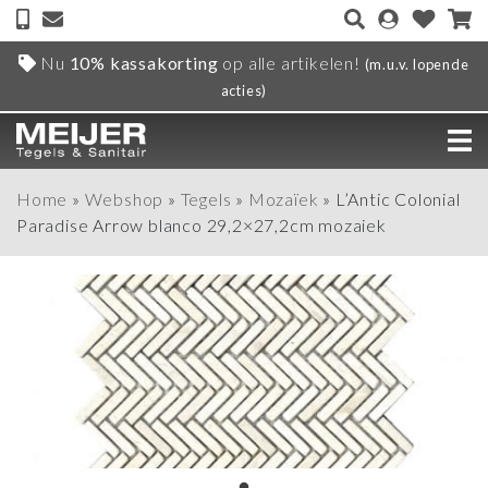
Nu
10% kassakorting
op alle artikelen!
(m.u.v. lopende
acties)
Home
»
Webshop
»
Tegels
»
Mozaïek
»
L’Antic Colonial
Paradise Arrow blanco 29,2×27,2cm mozaiek