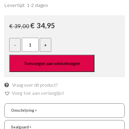
Levertijd: 1-2 dagen
Oorspronkelijke
Huidige
€
34,95
€
39,00
prijs
prijs
was:
is:
€ 39,00.
€ 34,95.
Toevoegen aan winkelwagen
Vraag over dit product?
Voeg toe aan verlanglijst
Omschrijving
+
Sealguard
+