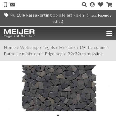
Nu
10% kassakorting
op alle artikelen!
(m.u.v. lopende
acties)
Home
»
Webshop
»
Tegels
»
Mozaïek
»
L’Antic colonial
Paradise minibroken Edge negro 32x32cm mozaiek