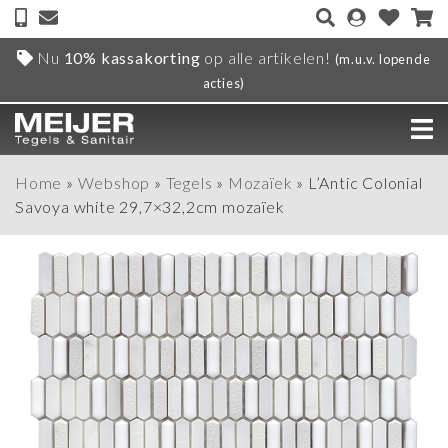
Nu
10% kassakorting
op alle artikelen!
(m.u.v. lopende
acties)
Home
»
Webshop
»
Tegels
»
Mozaïek
»
L’Antic Colonial
Savoya white 29,7×32,2cm mozaïek