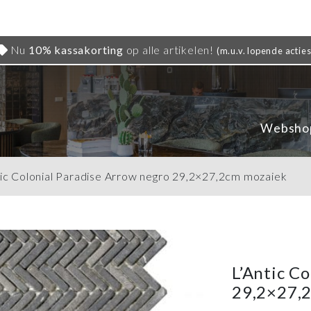
Nu
10% kassakorting
op alle artikelen!
(m.u.v. lopende acties
Websho
tic Colonial Paradise Arrow negro 29,2×27,2cm mozaiek
L’Antic C
29,2×27,