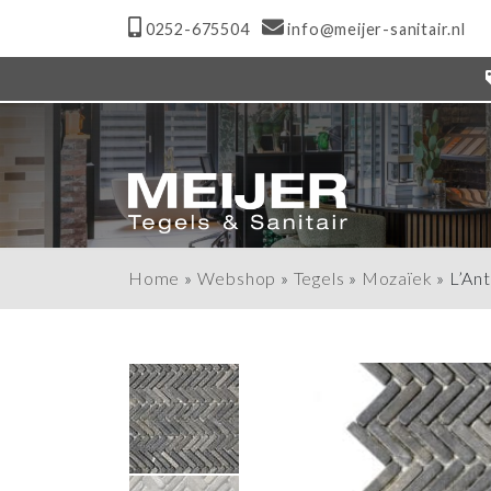
0252-675504
info@meijer-sanitair.nl
Home
»
Webshop
»
Tegels
»
Mozaïek
»
L’An