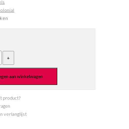
els
olonial
eken
egen aan winkelwagen
it product?
ragen
 verlanglijst