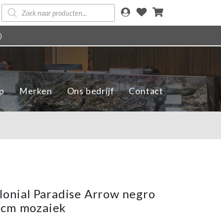
Producten
zoeken
)
p
Merken
Ons bedrijf
Contact
olonial Paradise Arrow negro
2cm mozaiek