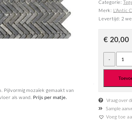
Categorie:
Teg
Merk:
L'Antic C
Levertijd: 2 w
€
20,00
Toevo
o. Pijlvormig mozaïek gemaakt van
vloer als wand.
Prijs per matje.
Vraag over d
Sample aanv
Voeg toe aan