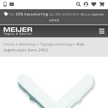
Nu
10% kassakorting
op alle artikelen!
(m.u.v. lopende
acties)
Home
»
Webshop
»
Tegelgereedschap
»
Rubi
tegelkruisjes 3mm, 2902