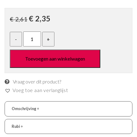
Oorspronkelijke
Huidige
€
2,35
€
2,61
prijs
prijs
was:
is:
€ 2,61.
€ 2,35.
Toevoegen aan winkelwagen
Vraag over dit product?
Voeg toe aan verlanglijst
Omschrijving
+
Rubi
+