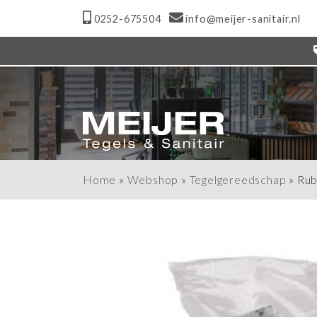
0252-675504
info@meijer-sanitair.nl
Home
»
Webshop
»
Tegelgereedschap
»
Rub