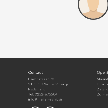
Contact
Openi
Haverstraat 70
Maanda
2153 GB Nieuw-Vennep
Dinsda
Nederland
Zaterd
Tel: 0252-675504
Zon- e
info@meijer-sanitair.nl