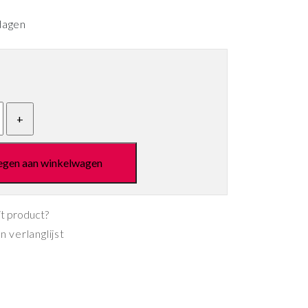
dagen
egen aan winkelwagen
it product?
 verlanglijst