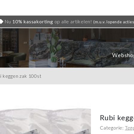
Nu
10% kassakorting
op alle artikelen!
(m.u.v. lopende acties
Websho
i keggen zak 100st
Rubi kegg
Categorie:
Teg