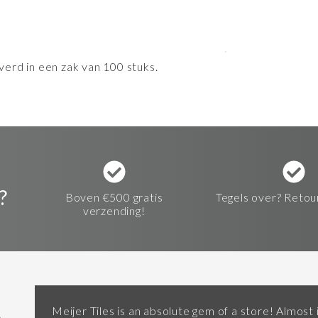
erd in een zak van 100 stuks.
?
Boven €500 gratis
Tegels over? Retou
verzending!
Meijer Tiles is an absolute gem of a store! Almost