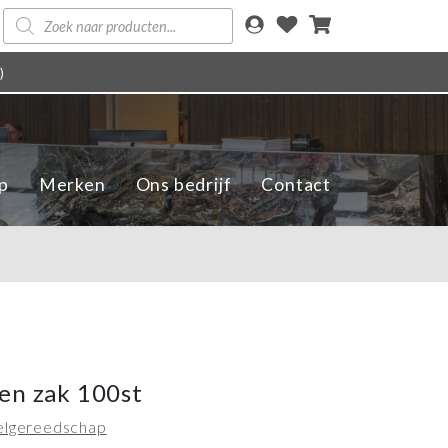
Producten
zoeken
)
p
Merken
Ons bedrijf
Contact
en zak 100st
elgereedschap