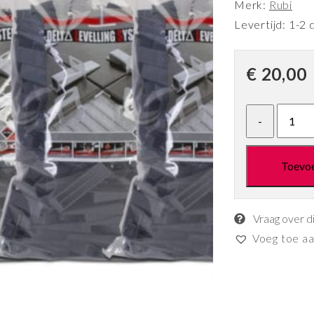
Merk:
Rubi
Levertijd: 1-2 
€
20,00
Toevo
Vraag over d
Voeg toe aan