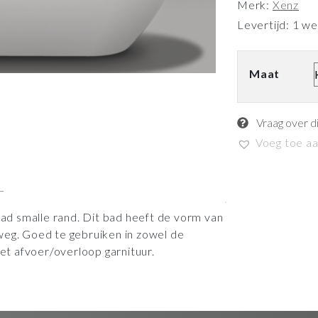
Merk:
Xenz
Levertijd: 1 w
Maat
Vraag over d
Voeg toe aan
bad smalle rand. Dit bad heeft de vorm van
weg. Goed te gebruiken in zowel de
t afvoer/overloop garnituur.