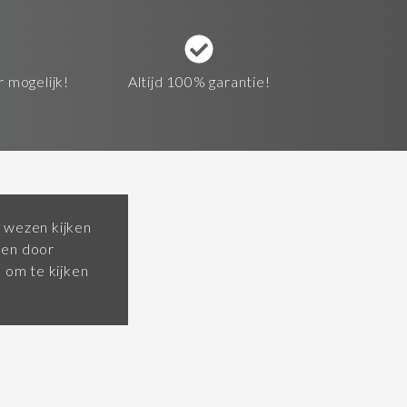
r mogelijk!
Altijd 100% garantie!
 wezen kijken
pen door
om te kijken