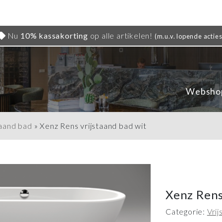
Nu
10% kassakorting
op alle artikelen!
(m.u.v. lopende acties
Websho
taand bad
»
Xenz Rens vrijstaand bad wit
Xenz Rens
Categorie:
Vri