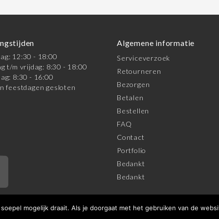
ngstijden
Algemene informatie
g: 12:30 - 18:00
Serviceverzoek
g t/m vrijdag: 8:30 - 18:00
Retourneren
ag: 8:30 - 16:00
Bezorgen
n feestdagen gesloten
Betalen
Bestellen
FAQ
Contact
Portfolio
Bedankt
*
Bedankt
oepel mogelijk draait. Als je doorgaat met het gebruiken van de websi
orwaarden
|
Privacy