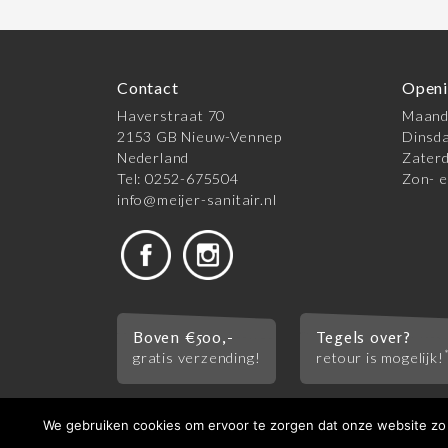
Contact
Openi
Haverstraat 70
Maanda
2153 GB Nieuw-Vennep
Dinsda
Nederland
Zaterd
Tel: 0252-675504
Zon- e
info@meijer-sanitair.nl
Boven €500,-
Tegels over?
gratis verzending!
retour is mogelijk!
We gebruiken cookies om ervoor te zorgen dat onze website zo s
© 2026 Meijer Tegels & Sanitair |
Algemene vo