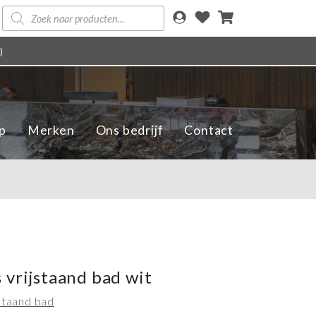
Producten
zoeken
)
p
Merken
Ons bedrijf
Contact
 vrijstaand bad wit
jstaand bad