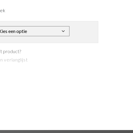
eek
it product?
 verlanglijst