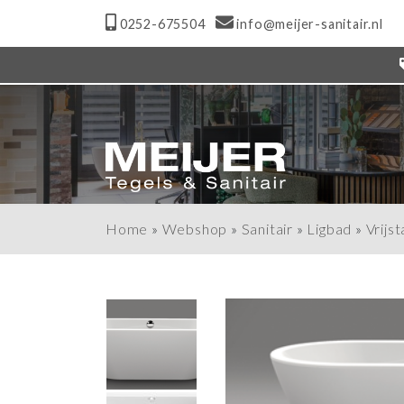
0252-675504
info@meijer-sanitair.nl
Home
»
Webshop
»
Sanitair
»
Ligbad
»
Vrijs