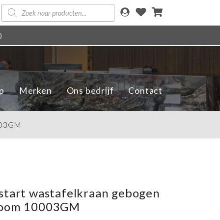
Producten
zoeken
)
p
Merken
Ons bedrijf
Contact
0003GM
start wastafelkraan gebogen
room 10003GM