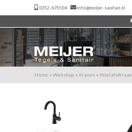
0252-675504
info@meijer-sanitair.nl
Home
»
Webshop
»
Kranen
»
Wastafelkraan