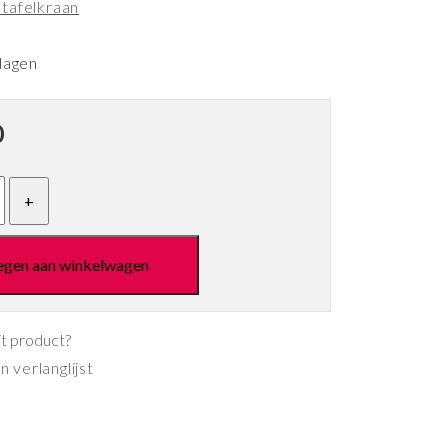
tafelkraan
dagen
0
egen aan winkelwagen
it product?
 verlanglijst