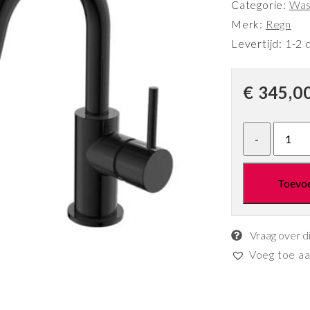
Categorie:
Was
Merk:
Regn
Levertijd: 1-2 
€
345,0
Toevo
Vraag over d
Voeg toe aan