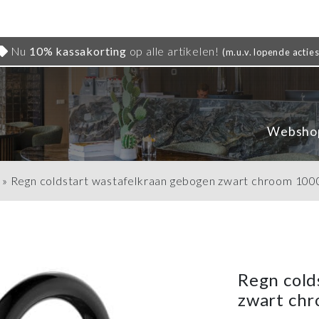
Nu
10% kassakorting
op alle artikelen!
(m.u.v. lopende acties
Websho
»
Regn coldstart wastafelkraan gebogen zwart chroom 1
Regn cold
zwart ch