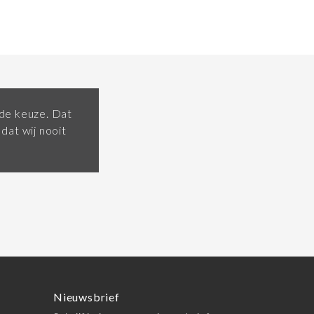
ende keuze. Dat
dat wij nooit
Nieuwsbrief