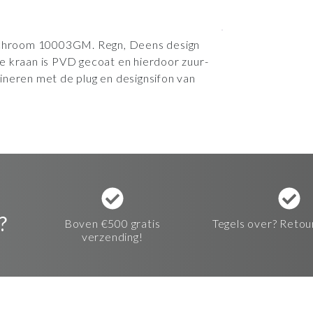
t chroom 10003GM. Regn, Deens design
e kraan is PVD gecoat en hierdoor zuur-
ineren met de plug en designsifon van
?
Boven €500 gratis
Tegels over? Retou
verzending!