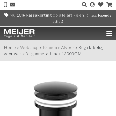
Nu
10% kassakorting
op alle artikelen!
(m.u.v. lopende
acties)
Home
»
Webshop
»
Kranen
»
Afvoer
»
Regn klikplug
voor wastafel gunmetal black 13000GM