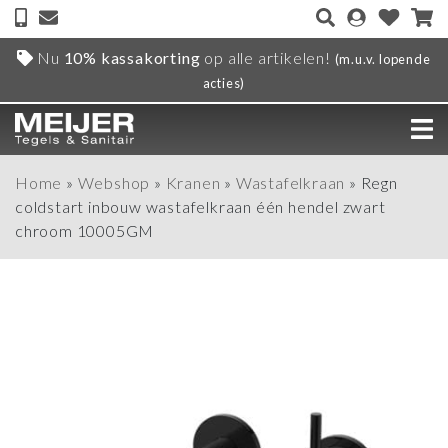
Nu
10% kassakorting
op alle artikelen!
(m.u.v. lopende
acties)
Home
»
Webshop
»
Kranen
»
Wastafelkraan
»
Regn
coldstart inbouw wastafelkraan één hendel zwart
chroom 10005GM