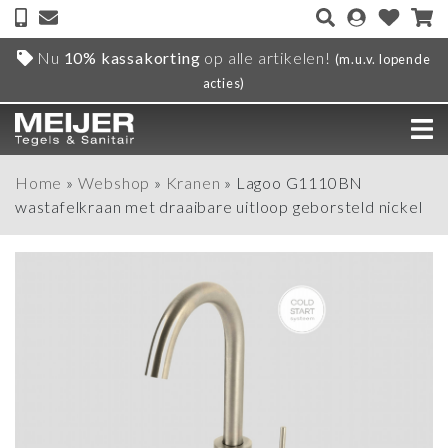
Nu
10% kassakorting
op alle artikelen!
(m.u.v. lopende
acties)
Home
»
Webshop
»
Kranen
»
Lagoo G1110BN
wastafelkraan met draaibare uitloop geborsteld nickel