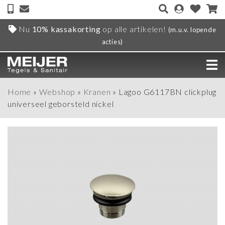
Nu
10% kassakorting
op alle artikelen!
(m.u.v. lopende
acties)
Home
»
Webshop
»
Kranen
»
Lagoo G6117BN clickplug
universeel geborsteld nickel