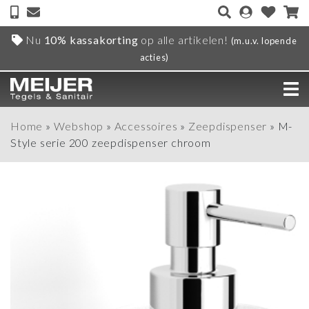
Nu
10% kassakorting
op alle artikelen!
(m.u.v. lopende
acties)
Home
»
Webshop
»
Accessoires
»
Zeepdispenser
»
M-
Style serie 200 zeepdispenser chroom