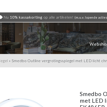
Nu
10% kassakorting
op alle artikelen!
(m.u.v. lopende acties
Websho
iegel
»
Smedbo Outline vergrotingsspiegel met LED licht 
Smedbo Ou
met LED l