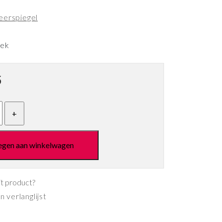
eerspiegel
eek
5
egen aan winkelwagen
it product?
 verlanglijst