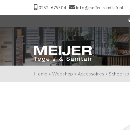
0252-675504
info@meijer-sanitair.nl
Home
»
Webshop
»
Accessoires
»
Scheersp