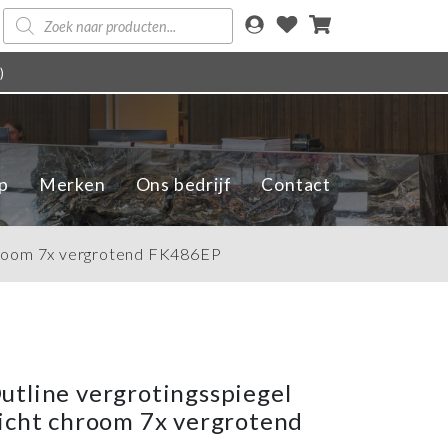
Producten
zoeken
)
p
Merken
Ons bedrijf
Contact
chroom 7x vergrotend FK486EP
tline vergrotingsspiegel
icht chroom 7x vergrotend