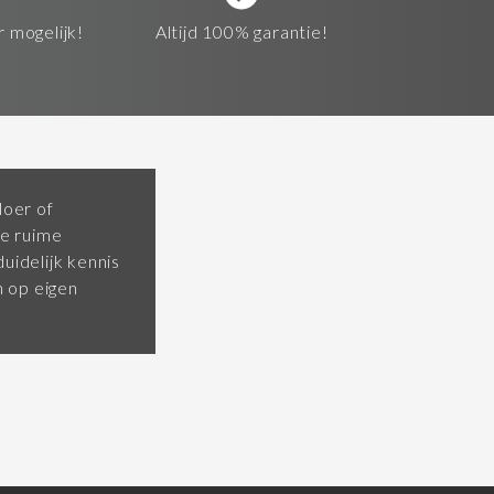
r mogelijk!
Altijd 100% garantie!
loer of
e ruime
uidelijk kennis
 op eigen