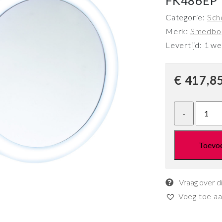
FK486EP
Categorie:
Sch
Merk:
Smedbo
Levertijd: 1 w
€
417,8
Toevo
Vraag over d
Voeg toe aan