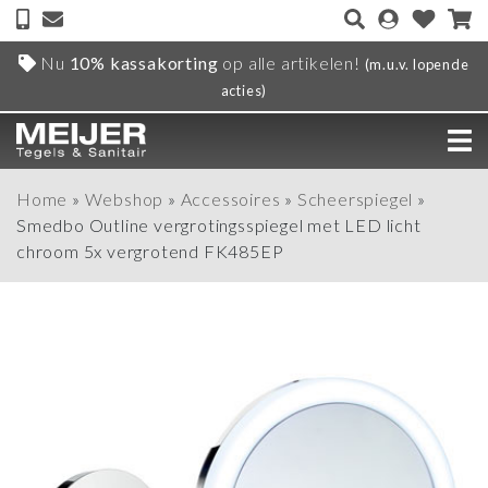
Nu
10% kassakorting
op alle artikelen!
(m.u.v. lopende
acties)
Home
»
Webshop
»
Accessoires
»
Scheerspiegel
»
Smedbo Outline vergrotingsspiegel met LED licht
chroom 5x vergrotend FK485EP