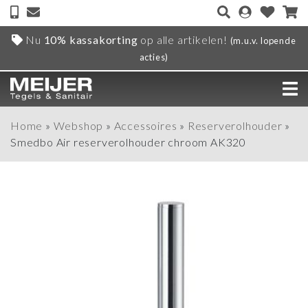
Nu
10% kassakorting
op alle artikelen!
(m.u.v. lopende
acties)
Home
»
Webshop
»
Accessoires
»
Reserverolhouder
»
Smedbo Air reserverolhouder chroom AK320