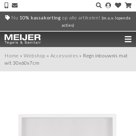
Nu
10% kassakorting
op alle artikelen!
(m.u.v. lopende
acties)
Home
»
Webshop
»
Accessoires
»
Regn inbouwnis mat
wit 30x60x7cm