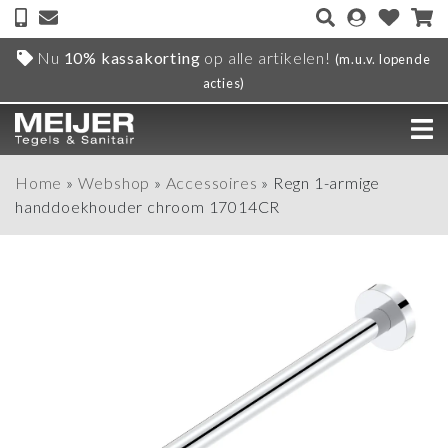
Nu
10% kassakorting
op alle artikelen!
(m.u.v. lopende
acties)
Home
»
Webshop
»
Accessoires
»
Regn 1-armige
handdoekhouder chroom 17014CR