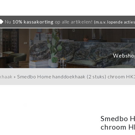
Nu
10% kassakorting
op alle artikelen!
(m.u.v. lopende acties
Websho
khaak
»
Smedbo Home handdoekhaak (2 stuks) chroom HK
Smedbo H
chroom 