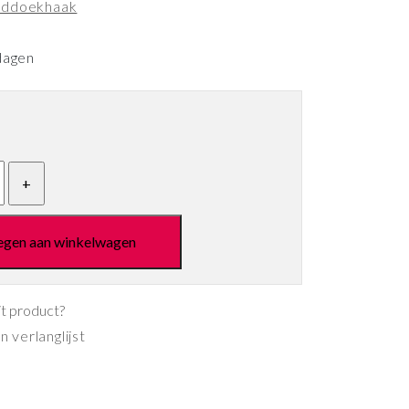
ddoekhaak
dagen
egen aan winkelwagen
it product?
 verlanglijst