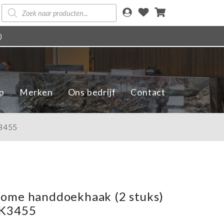
Producten
zoeken
)
p
Merken
Ons bedrijf
Contact
3455
ome handdoekhaak (2 stuks)
HK3455