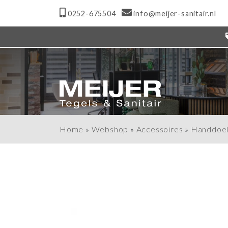
0252-675504
info@meijer-sanitair.nl
Home
»
Webshop
»
Accessoires
»
Handdoe