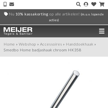
Nu
10% kassakorting
op alle artikelen!
(m.u.v. lopende
acties)
Home
»
Webshop
»
Accessoires
»
Handdoekhaak
»
Smedbo Home badjashaak chroom HK358