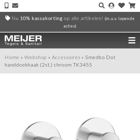
Nu
10% kassakorting
op alle artikelen!
(m.u.v. lopende
acties)
Home
»
Webshop
»
Accessoires
»
Smedbo Dot
handdoekhaak (2st.) chroom TK3455