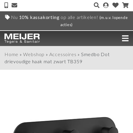
Nu
10% kassakorting
op alle artikelen!
(m.u.v. lopende
acties)
Home
»
Webshop
»
Accessoires
»
Smedbo Dot
drievoudige haak mat zwart TB359