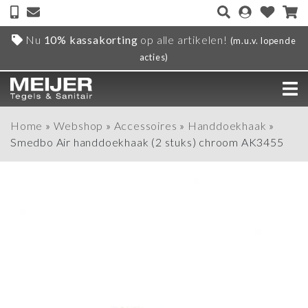
Nu
10% kassakorting
op alle artikelen!
(m.u.v. lopende
acties)
Home
»
Webshop
»
Accessoires
»
Handdoekhaak
»
Smedbo Air handdoekhaak (2 stuks) chroom AK3455