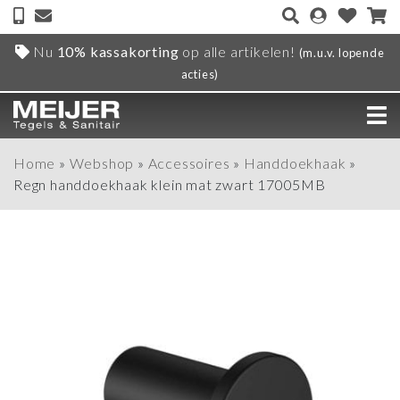
Nu
10% kassakorting
op alle artikelen!
(m.u.v. lopende
acties)
Home
»
Webshop
»
Accessoires
»
Handdoekhaak
»
Regn handdoekhaak klein mat zwart 17005MB