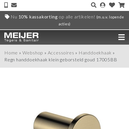
Nu
10% kassakorting
op alle artikelen!
(m.u.v. lopende
acties)
Home
»
Webshop
»
Accessoires
»
Handdoekhaak
»
Regn handdoekhaak klein geborsteld goud 17005BB